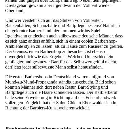
kamen und gingen über Europa hinweg. Neben dem gepflegten
Dreitagebart gewann aber irgendwann der Vollbart wieder
Oberhand.
Und wer versteht sich auf das Stutzen von Vollbärten,
Backenbärten, Schnauzbärte und Bartpflege bestens? Natürlich
ein gelernter Barber. Und hier kommen wir ins Spiel.
Irgendwann entdeckten auch stilbewusste deutsche Männer, dass
es sich ganz anders anfühlt, sich in einem coolen Barbershop-
Ambiente stylen zu lassen, als zu Hause zum Rasierer zu greifen.
Der Genuss, einen Barbershop zu besuchen, ist ebenso
unvergleichlich wie das Ergebnis. Welchen Unterschied ein
gepflegter und gestutzter Bart für das Selbstwertgefühl macht,
darf jetzt jeder stilbewusste Mann selbst herausfinden.
Die ersten Barbershops in Deutschland waren aufgrund von
Mund-zu-Mund-Propaganda ständig ausgebucht. Bald schon
konnten Männer sich dort neben Rasur, Bart-Styling und
Bartpflege auch die Haare schneiden lassen. Der Barbierberuf
hatte seine Erweiterung in Richtung auf das Friseurhandwerk
vollzogen. Zugleich hat der Salon Chic in Eberswalde sich in
Richtung der Barbiers-Kunst weiterentwickelt.
Barbershop in Eberswalde – wie es begann